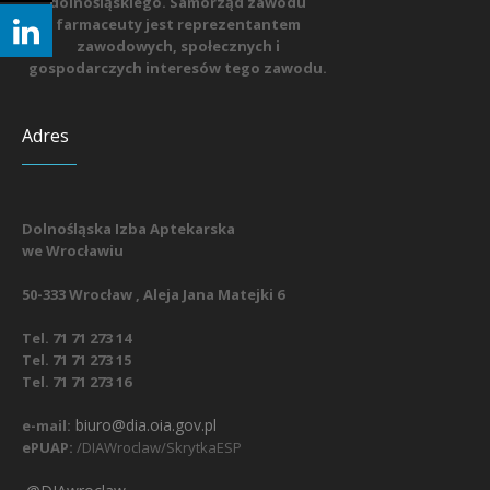
dolnośląskiego. Samorząd zawodu
farmaceuty jest reprezentantem
zawodowych, społecznych i
gospodarczych interesów tego zawodu.
Adres
Dolnośląska Izba Aptekarska
we Wrocławiu
50-333 Wrocław , Aleja Jana Matejki 6
Tel. 71 71 273 14
Tel. 71 71 273 15
Tel. 71 71 273 16
biuro@dia.oia.gov.pl
e-mail:
ePUAP:
/DIAWroclaw/SkrytkaESP