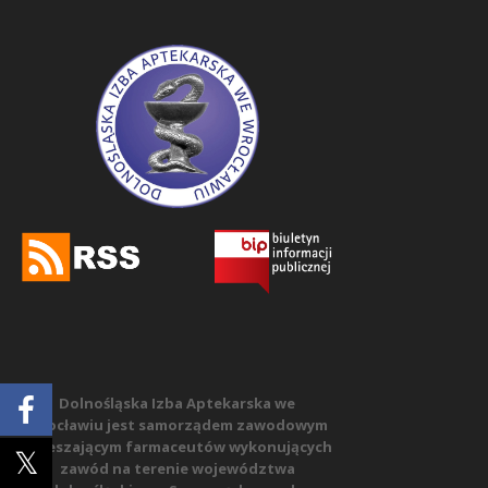
Dolnośląska Izba Aptekarska we
Wrocławiu jest samorządem zawodowym
zrzeszającym farmaceutów wykonujących
zawód na terenie województwa