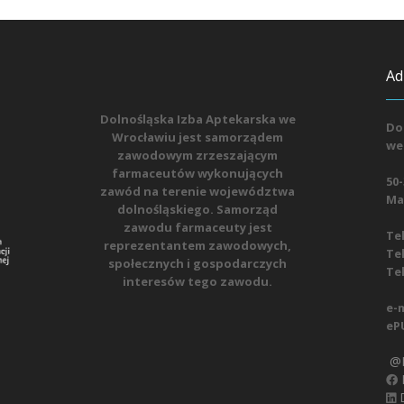
Ad
Dolnośląska Izba Aptekarska we
Do
Wrocławiu jest samorządem
we
zawodowym zrzeszającym
farmaceutów wykonujących
50-
zawód na terenie województwa
Mat
dolnośląskiego. Samorząd
zawodu farmaceuty jest
Tel
reprezentantem zawodowych,
Tel
społecznych i gospodarczych
Tel
interesów tego zawodu.
e-m
eP
@D
D