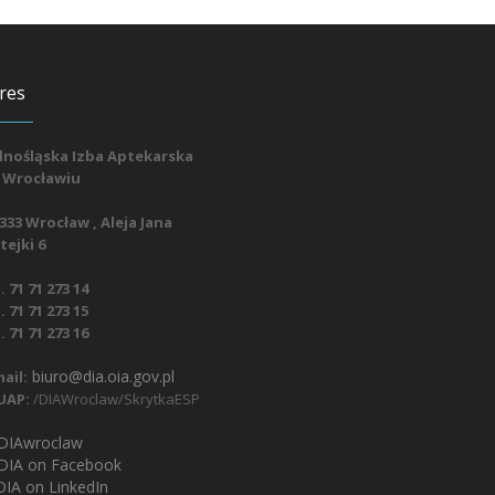
res
lnośląska Izba Aptekarska
 Wrocławiu
333 Wrocław , Aleja Jana
ejki 6
. 71 71 273 14
. 71 71 273 15
. 71 71 273 16
biuro@dia.oia.gov.pl
ail:
UAP:
/DIAWroclaw/SkrytkaESP
IAwroclaw
DIA on Facebook
IA on LinkedIn