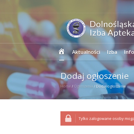
Strona
Aktualności
Izba
Inf
główna
Dodaj ogłoszenie
Home
/
Ogłoszenia
/
Dodaj ogłoszenie
Tylko zalogowane osoby mogą 