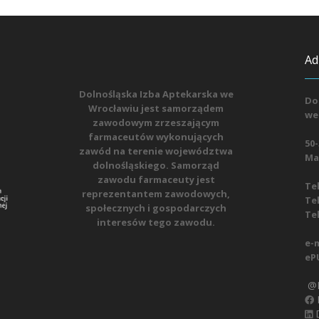
Ad
Dolnośląska Izba Aptekarska we
Do
Wrocławiu jest samorządem
we
zawodowym zrzeszającym
farmaceutów wykonujących
50-
zawód na terenie województwa
Mat
dolnośląskiego. Samorząd
zawodu farmaceuty jest
Tel
reprezentantem zawodowych,
Tel
społecznych i gospodarczych
Tel
interesów tego zawodu.
e-m
eP
@D
D