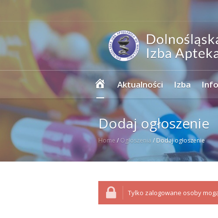
Strona
Aktualności
Izba
Inf
główna
Dodaj ogłoszenie
Home
/
Ogłoszenia
/
Dodaj ogłoszenie
Tylko zalogowane osoby mogą 