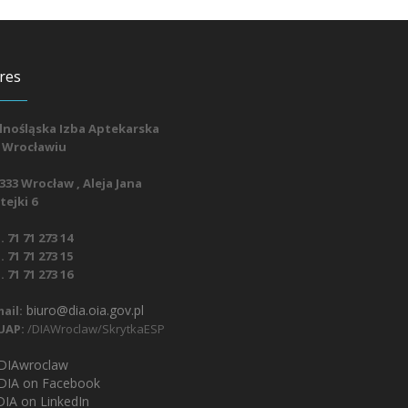
res
lnośląska Izba Aptekarska
 Wrocławiu
333 Wrocław , Aleja Jana
ejki 6
. 71 71 273 14
. 71 71 273 15
. 71 71 273 16
biuro@dia.oia.gov.pl
ail:
UAP:
/DIAWroclaw/SkrytkaESP
IAwroclaw
DIA on Facebook
IA on LinkedIn