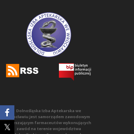
Dolnośląska Izba Aptekarska we
Wrocławiu jest samorządem zawodowym
zrzeszającym farmaceutów wykonujących
zawód na terenie województwa