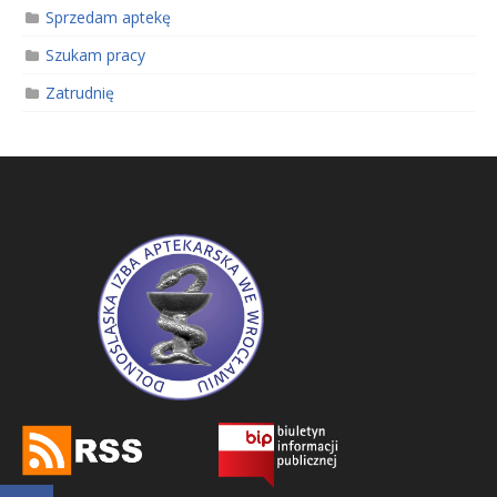
Sprzedam aptekę
Szukam pracy
Zatrudnię