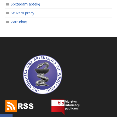
Sprzedam aptekę
Szukam pracy
Zatrudnię