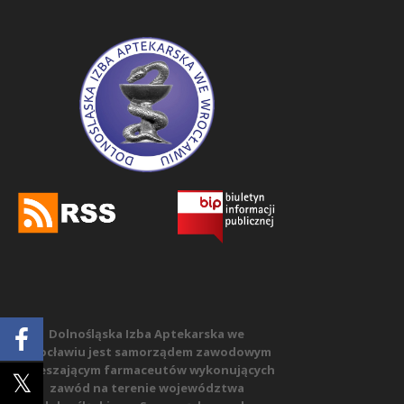
Dolnośląska Izba Aptekarska we
Wrocławiu jest samorządem zawodowym
zrzeszającym farmaceutów wykonujących
zawód na terenie województwa