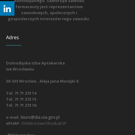
dolnośląskiego. Samorząd zawodu
farmaceuty jest reprezentantem
zawodowych, społecznych i
gospodarczych interesów tego zawodu.
Adres
Dolnośląska Izba Aptekarska
we Wrocławiu
50-333 Wrocław , Aleja Jana Matejki 6
Tel. 71 71 273 14
Tel. 71 71 273 15
Tel. 71 71 273 16
biuro@dia.oia.gov.pl
e-mail:
ePUAP:
/DIAWroclaw/SkrytkaESP