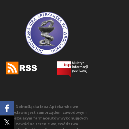
Dolnośląska Izba Aptekarska we
Wrocławiu jest samorządem zawodowym
zrzeszającym farmaceutów wykonujących
zawód na terenie województwa