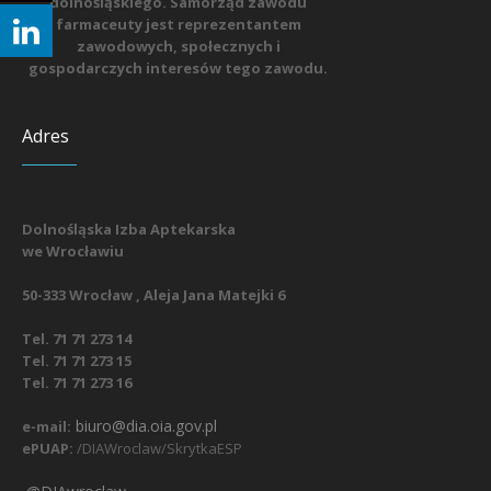
dolnośląskiego. Samorząd zawodu
farmaceuty jest reprezentantem
zawodowych, społecznych i
gospodarczych interesów tego zawodu.
Adres
Dolnośląska Izba Aptekarska
we Wrocławiu
50-333 Wrocław , Aleja Jana Matejki 6
Tel. 71 71 273 14
Tel. 71 71 273 15
Tel. 71 71 273 16
biuro@dia.oia.gov.pl
e-mail:
ePUAP:
/DIAWroclaw/SkrytkaESP