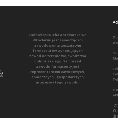
Ad
Dolnośląska Izba Aptekarska we
Do
Wrocławiu jest samorządem
we
zawodowym zrzeszającym
farmaceutów wykonujących
50-
zawód na terenie województwa
Mat
dolnośląskiego. Samorząd
zawodu farmaceuty jest
Tel
reprezentantem zawodowych,
Tel
społecznych i gospodarczych
Tel
interesów tego zawodu.
e-m
eP
@D
D