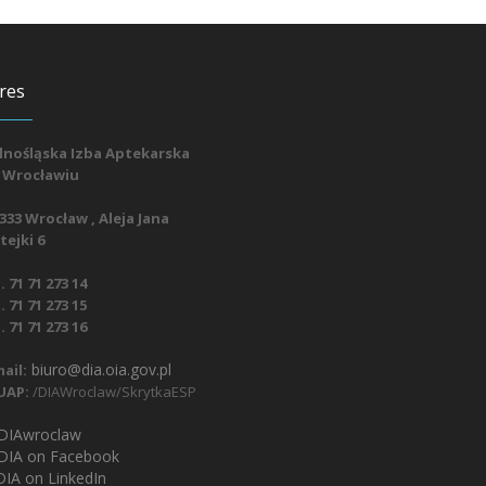
res
lnośląska Izba Aptekarska
 Wrocławiu
333 Wrocław , Aleja Jana
ejki 6
. 71 71 273 14
. 71 71 273 15
. 71 71 273 16
biuro@dia.oia.gov.pl
ail:
UAP:
/DIAWroclaw/SkrytkaESP
IAwroclaw
DIA on Facebook
IA on LinkedIn