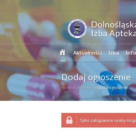
Strona
Aktualności
Izba
Inf
główna
Dodaj ogłoszenie
Home
/
Ogłoszenia
/
Dodaj ogłoszenie
Tylko zalogowane osoby mogą 