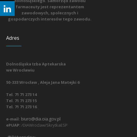
dolnośląskiego. Samorząd zawodu
farmaceuty jest reprezentantem
zawodowych, społecznych i
gospodarczych interesów tego zawodu.
Adres
Dolnośląska Izba Aptekarska
we Wrocławiu
50-333 Wrocław , Aleja Jana Matejki 6
Tel. 71 71 273 14
Tel. 71 71 273 15
Tel. 71 71 273 16
biuro@dia.oia.gov.pl
e-mail:
ePUAP:
/DIAWroclaw/SkrytkaESP