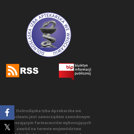
Dolnośląska Izba Aptekarska we
Wrocławiu jest samorządem zawodowym
zrzeszającym farmaceutów wykonujących
zawód na terenie województwa