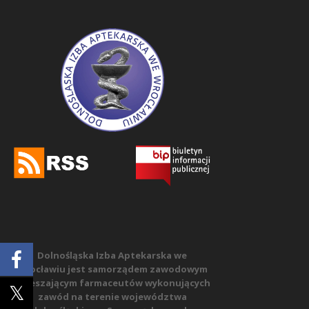
Dolnośląska Izba Aptekarska we
Wrocławiu jest samorządem zawodowym
zrzeszającym farmaceutów wykonujących
zawód na terenie województwa