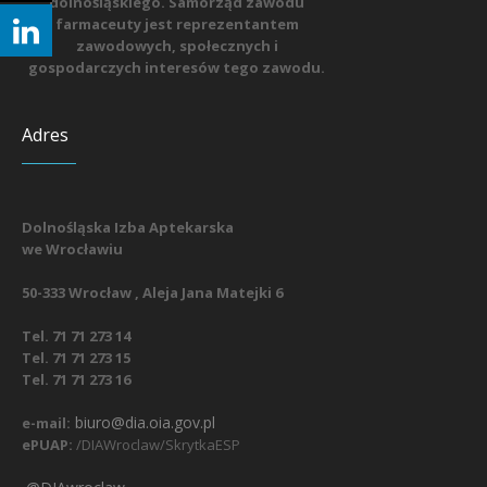
dolnośląskiego. Samorząd zawodu
farmaceuty jest reprezentantem
zawodowych, społecznych i
gospodarczych interesów tego zawodu.
Adres
Dolnośląska Izba Aptekarska
we Wrocławiu
50-333 Wrocław , Aleja Jana Matejki 6
Tel. 71 71 273 14
Tel. 71 71 273 15
Tel. 71 71 273 16
biuro@dia.oia.gov.pl
e-mail:
ePUAP:
/DIAWroclaw/SkrytkaESP