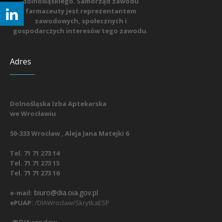
dolnośląskiego. Samorząd zawodu
farmaceuty jest reprezentantem
zawodowych, społecznych i
gospodarczych interesów tego zawodu.
Adres
Dolnośląska Izba Aptekarska
we Wrocławiu
50-333 Wrocław , Aleja Jana Matejki 6
Tel. 71 71 273 14
Tel. 71 71 273 15
Tel. 71 71 273 16
biuro@dia.oia.gov.pl
e-mail:
ePUAP:
/DIAWroclaw/SkrytkaESP