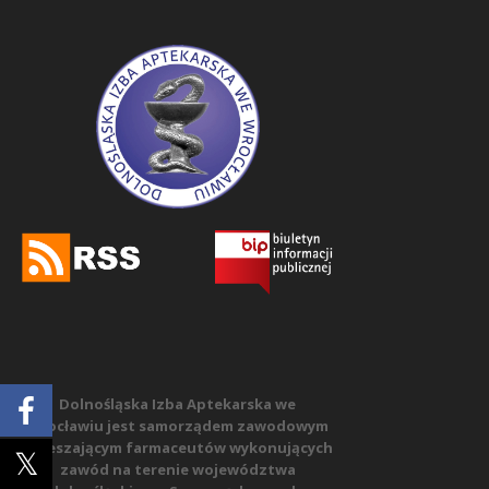
Dolnośląska Izba Aptekarska we
Wrocławiu jest samorządem zawodowym
zrzeszającym farmaceutów wykonujących
zawód na terenie województwa