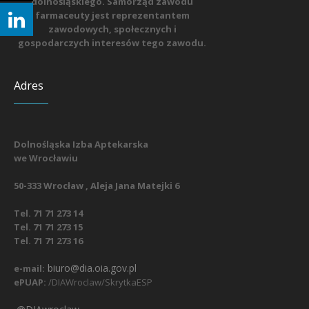
dolnośląskiego. Samorząd zawodu
farmaceuty jest reprezentantem
zawodowych, społecznych i
gospodarczych interesów tego zawodu.
Adres
Dolnośląska Izba Aptekarska
we Wrocławiu
50-333 Wrocław , Aleja Jana Matejki 6
Tel. 71 71 273 14
Tel. 71 71 273 15
Tel. 71 71 273 16
biuro@dia.oia.gov.pl
e-mail:
ePUAP:
/DIAWroclaw/SkrytkaESP