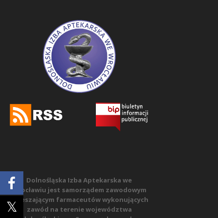
Dolnośląska Izba Aptekarska we
Wrocławiu jest samorządem zawodowym
zrzeszającym farmaceutów wykonujących
zawód na terenie województwa