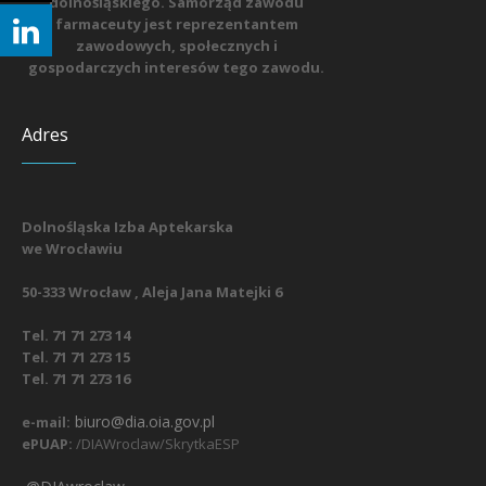
dolnośląskiego. Samorząd zawodu
farmaceuty jest reprezentantem
zawodowych, społecznych i
gospodarczych interesów tego zawodu.
Adres
Dolnośląska Izba Aptekarska
we Wrocławiu
50-333 Wrocław , Aleja Jana Matejki 6
Tel. 71 71 273 14
Tel. 71 71 273 15
Tel. 71 71 273 16
biuro@dia.oia.gov.pl
e-mail:
ePUAP:
/DIAWroclaw/SkrytkaESP