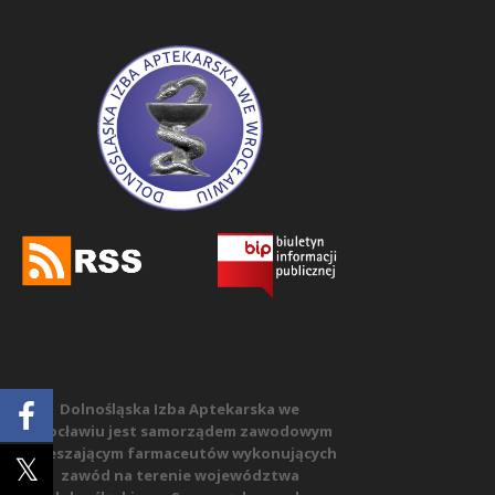
Dolnośląska Izba Aptekarska we
Wrocławiu jest samorządem zawodowym
zrzeszającym farmaceutów wykonujących
zawód na terenie województwa