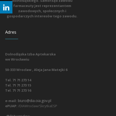
dolnośląskiego. Samorząd zawodu
farmaceuty jest reprezentantem
zawodowych, społecznych i
gospodarczych interesów tego zawodu.
Adres
Dolnośląska Izba Aptekarska
we Wrocławiu
50-333 Wrocław , Aleja Jana Matejki 6
Tel. 71 71 273 14
Tel. 71 71 273 15
Tel. 71 71 273 16
biuro@dia.oia.gov.pl
e-mail:
ePUAP:
/DIAWroclaw/SkrytkaESP