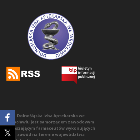
Dolnośląska Izba Aptekarska we
Wrocławiu jest samorządem zawodowym
zrzeszającym farmaceutów wykonujących
zawód na terenie województwa