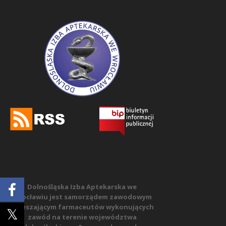
Dolnośląska Izba Aptekarska we
Wrocławiu jest samorządem zawodowym
zrzeszającym farmaceutów wykonujących
zawód na terenie województwa