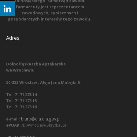
dolnośląskiego. Samorząd zawodu
farmaceuty jest reprezentantem
zawodowych, społecznych i
gospodarczych interesów tego zawodu.
Adres
Dolnośląska Izba Aptekarska
we Wrocławiu
50-333 Wrocław , Aleja Jana Matejki 6
Tel. 71 71 273 14
Tel. 71 71 273 15
Tel. 71 71 273 16
biuro@dia.oia.gov.pl
e-mail:
ePUAP:
/DIAWroclaw/SkrytkaESP