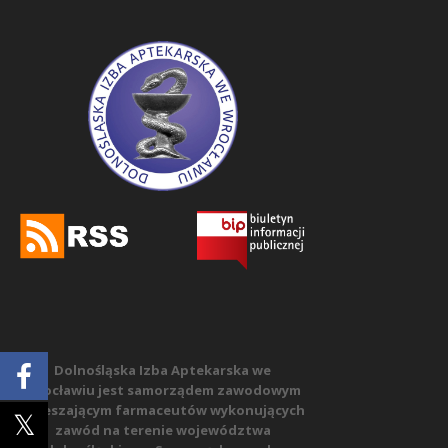
Dolnośląska Izba Aptekarska we
Wrocławiu jest samorządem zawodowym
zrzeszającym farmaceutów wykonujących
zawód na terenie województwa