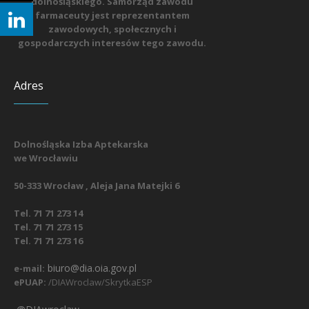
dolnośląskiego. Samorząd zawodu
farmaceuty jest reprezentantem
zawodowych, społecznych i
gospodarczych interesów tego zawodu.
Adres
Dolnośląska Izba Aptekarska
we Wrocławiu
50-333 Wrocław , Aleja Jana Matejki 6
Tel. 71 71 273 14
Tel. 71 71 273 15
Tel. 71 71 273 16
biuro@dia.oia.gov.pl
e-mail:
ePUAP:
/DIAWroclaw/SkrytkaESP