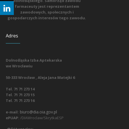
dolnośląskiego. Samorząd zawodu
farmaceuty jest reprezentantem
zawodowych, społecznych i
gospodarczych interesów tego zawodu.
Adres
Dolnośląska Izba Aptekarska
we Wrocławiu
50-333 Wrocław , Aleja Jana Matejki 6
Tel. 71 71 273 14
Tel. 71 71 273 15
Tel. 71 71 273 16
biuro@dia.oia.gov.pl
e-mail:
ePUAP:
/DIAWroclaw/SkrytkaESP