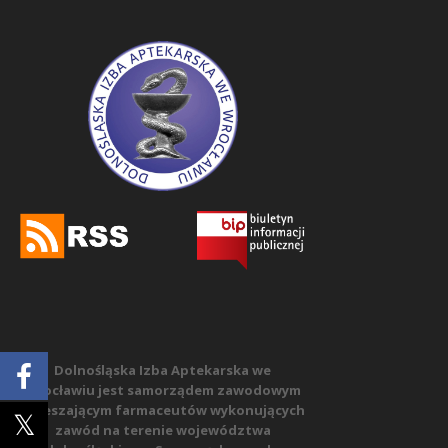
Dolnośląska Izba Aptekarska we
Wrocławiu jest samorządem zawodowym
zrzeszającym farmaceutów wykonujących
zawód na terenie województwa