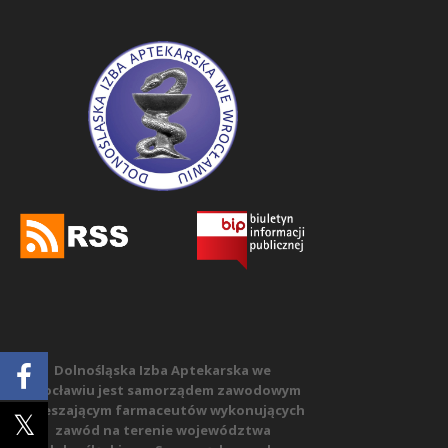
Dolnośląska Izba Aptekarska we
Wrocławiu jest samorządem zawodowym
zrzeszającym farmaceutów wykonujących
zawód na terenie województwa