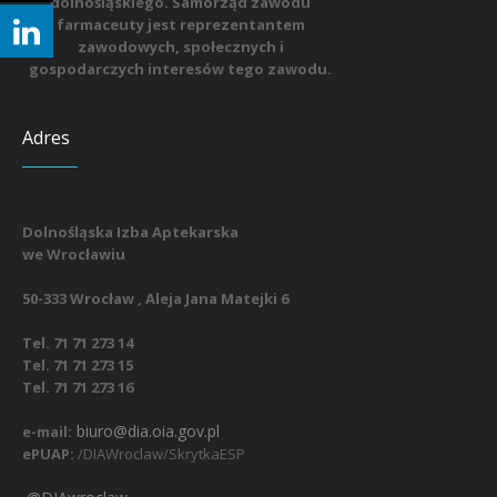
dolnośląskiego. Samorząd zawodu
farmaceuty jest reprezentantem
zawodowych, społecznych i
gospodarczych interesów tego zawodu.
Adres
Dolnośląska Izba Aptekarska
we Wrocławiu
50-333 Wrocław , Aleja Jana Matejki 6
Tel. 71 71 273 14
Tel. 71 71 273 15
Tel. 71 71 273 16
biuro@dia.oia.gov.pl
e-mail:
ePUAP:
/DIAWroclaw/SkrytkaESP