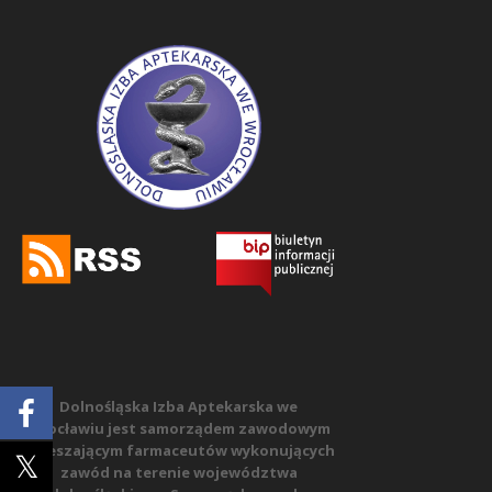
Dolnośląska Izba Aptekarska we
Wrocławiu jest samorządem zawodowym
zrzeszającym farmaceutów wykonujących
zawód na terenie województwa