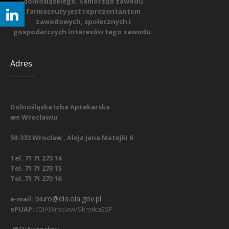
dolnośląskiego. Samorząd zawodu
farmaceuty jest reprezentantem
zawodowych, społecznych i
gospodarczych interesów tego zawodu.
Adres
Dolnośląska Izba Aptekarska
we Wrocławiu
50-333 Wrocław , Aleja Jana Matejki 6
Tel. 71 71 273 14
Tel. 71 71 273 15
Tel. 71 71 273 16
biuro@dia.oia.gov.pl
e-mail:
ePUAP:
/DIAWroclaw/SkrytkaESP