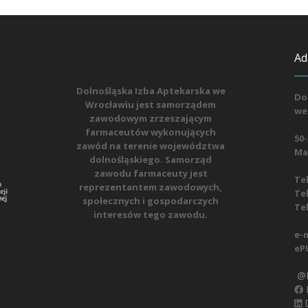
Ad
Dolnośląska Izba Aptekarska we
Do
Wrocławiu jest samorządem
we
zawodowym zrzeszającym
farmaceutów wykonujących
50-
zawód na terenie województwa
Mat
dolnośląskiego. Samorząd
zawodu farmaceuty jest
Tel
reprezentantem zawodowych,
Tel
społecznych i gospodarczych
Tel
interesów tego zawodu.
e-m
eP
@D
D