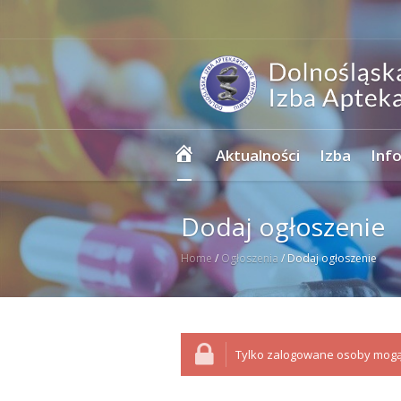
Strona
Aktualności
Izba
Inf
główna
Dodaj ogłoszenie
Home
/
Ogłoszenia
/
Dodaj ogłoszenie
Tylko zalogowane osoby mogą 