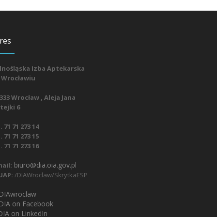
res
lnośląska Izba Aptekarska
 Wrocławiu
333 Wrocław , Aleja Jana
ejki 6
. 71 71 273 14
. 71 71 273 15
. 71 71 273 16
biuro@dia.oia.gov.pl
ail:
UAP:
/DIAWroclaw/SkrytkaESP
IAwroclaw
DIA on Facebook
IA on LinkedIn