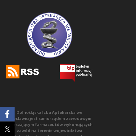
Dolnośląska Izba Aptekarska we
Wrocławiu jest samorządem zawodowym
zrzeszającym farmaceutów wykonujących
zawód na terenie województwa