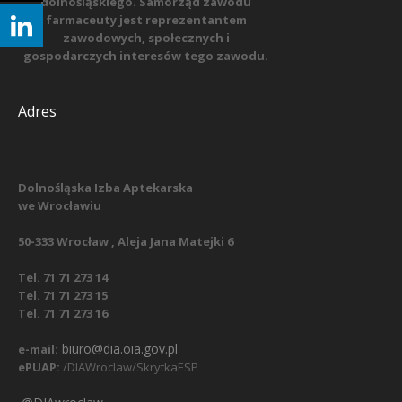
dolnośląskiego. Samorząd zawodu
farmaceuty jest reprezentantem
zawodowych, społecznych i
gospodarczych interesów tego zawodu.
Adres
Dolnośląska Izba Aptekarska
we Wrocławiu
50-333 Wrocław , Aleja Jana Matejki 6
Tel. 71 71 273 14
Tel. 71 71 273 15
Tel. 71 71 273 16
biuro@dia.oia.gov.pl
e-mail:
ePUAP:
/DIAWroclaw/SkrytkaESP