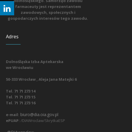
dolnośląskiego. Samorząd zawodu
farmaceuty jest reprezentantem
zawodowych, społecznych i
gospodarczych interesów tego zawodu.
Adres
Dolnośląska Izba Aptekarska
we Wrocławiu
50-333 Wrocław , Aleja Jana Matejki 6
Tel. 71 71 273 14
Tel. 71 71 273 15
Tel. 71 71 273 16
biuro@dia.oia.gov.pl
e-mail:
ePUAP:
/DIAWroclaw/SkrytkaESP