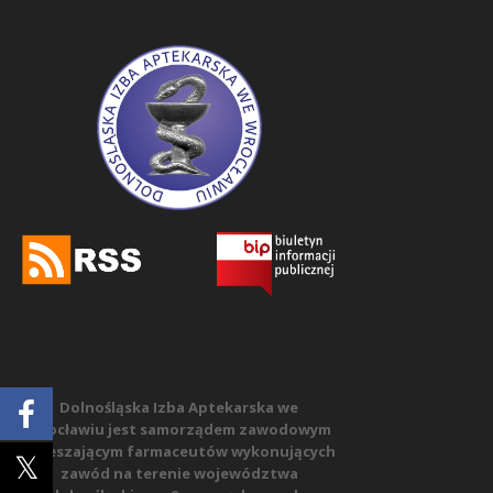
Dolnośląska Izba Aptekarska we
Wrocławiu jest samorządem zawodowym
zrzeszającym farmaceutów wykonujących
zawód na terenie województwa