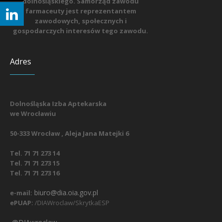
dolnośląskiego. Samorząd zawodu
farmaceuty jest reprezentantem
zawodowych, społecznych i
gospodarczych interesów tego zawodu.
Adres
Dolnośląska Izba Aptekarska
we Wrocławiu
50-333 Wrocław , Aleja Jana Matejki 6
Tel. 71 71 273 14
Tel. 71 71 273 15
Tel. 71 71 273 16
biuro@dia.oia.gov.pl
e-mail:
ePUAP:
/DIAWroclaw/SkrytkaESP