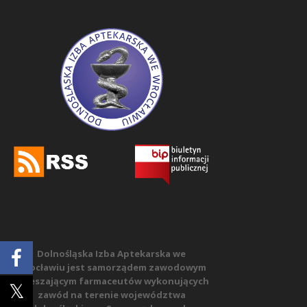
Dolnośląska Izba Aptekarska we
Wrocławiu jest samorządem zawodowym
zrzeszającym farmaceutów wykonujących
zawód na terenie województwa