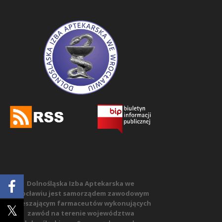
Dolnośląska Izba Aptekarska we
Wrocławiu jest samorządem zawodowym
zrzeszającym farmaceutów wykonujących
zawód na terenie województwa