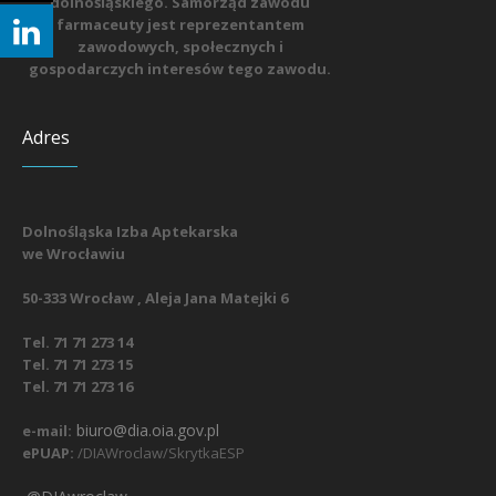
dolnośląskiego. Samorząd zawodu
farmaceuty jest reprezentantem
zawodowych, społecznych i
gospodarczych interesów tego zawodu.
Adres
Dolnośląska Izba Aptekarska
we Wrocławiu
50-333 Wrocław , Aleja Jana Matejki 6
Tel. 71 71 273 14
Tel. 71 71 273 15
Tel. 71 71 273 16
biuro@dia.oia.gov.pl
e-mail:
ePUAP:
/DIAWroclaw/SkrytkaESP