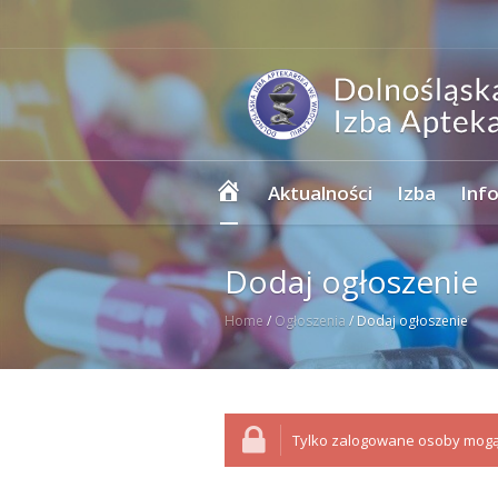
Strona
Aktualności
Izba
Inf
główna
Dodaj ogłoszenie
Home
/
Ogłoszenia
/
Dodaj ogłoszenie
Tylko zalogowane osoby mogą 