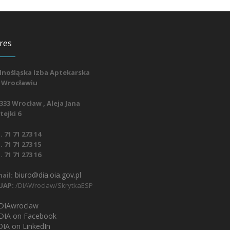
res
lnośląska Izba Aptekarska
 Wrocławiu
333 Wrocław , Aleja Jana
ejki 6
. 71 71 273 14
. 71 71 273 15
. 71 71 273 16
biuro@dia.oia.gov.pl
ail:
UAP:
/DIAWroclaw/SkrytkaESP
IAwroclaw
DIA on Facebook
IA on LinkedIn