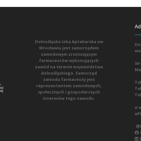
Ad
Dolnośląska Izba Aptekarska we
Do
Wrocławiu jest samorządem
we
zawodowym zrzeszającym
farmaceutów wykonujących
50-
zawód na terenie województwa
Mat
dolnośląskiego. Samorząd
zawodu farmaceuty jest
Tel
reprezentantem zawodowych,
Tel
społecznych i gospodarczych
Tel
interesów tego zawodu.
e-m
eP
@D
D