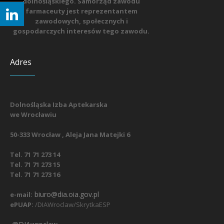
dolnośląskiego. Samorząd zawodu
farmaceuty jest reprezentantem
zawodowych, społecznych i
gospodarczych interesów tego zawodu.
Adres
Dolnośląska Izba Aptekarska
we Wrocławiu
50-333 Wrocław , Aleja Jana Matejki 6
Tel. 71 71 273 14
Tel. 71 71 273 15
Tel. 71 71 273 16
biuro@dia.oia.gov.pl
e-mail:
ePUAP:
/DIAWroclaw/SkrytkaESP