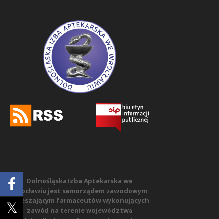
Dolnośląska Izba Aptekarska we
Wrocławiu jest samorządem zawodowym
zrzeszającym farmaceutów wykonujących
zawód na terenie województwa