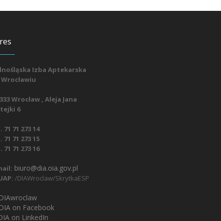
res
lnośląska Izba Aptekarska
 Wrocławiu
333 Wrocław , Aleja Jana
ejki 6
. 71 71 273 14
. 71 71 273 15
. 71 71 273 16
biuro@dia.oia.gov.pl
ail:
UAP:
/DIAWroclaw/SkrytkaESP
IAwroclaw
DIA on Facebook
IA on LinkedIn