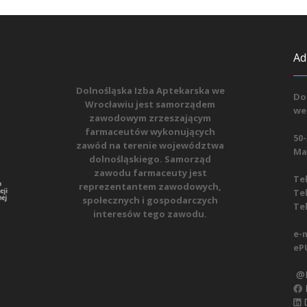
Ad
Dolnośląska Izba Aptekarska we
Do
Wrocławiu jest samorządem
we
zawodowym zrzeszającym
farmaceutów wykonujących
50-
zawód na terenie województwa
Mat
dolnośląskiego. Samorząd
zawodu farmaceuty jest
Tel
reprezentantem zawodowych,
Tel
społecznych i gospodarczych
Tel
interesów tego zawodu.
e-m
eP
@D
D