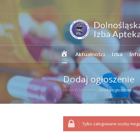
Strona
Aktualności
Izba
Inf
główna
Dodaj ogłoszenie
Home
/
Ogłoszenia
/
Dodaj ogłoszenie
Tylko zalogowane osoby mogą 