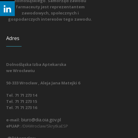
dolnośląskiego. Samorząd zawodu
farmaceuty jest reprezentantem
zawodowych, społecznych i
gospodarczych interesów tego zawodu.
Adres
Dolnośląska Izba Aptekarska
we Wrocławiu
50-333 Wrocław , Aleja Jana Matejki 6
Tel. 71 71 273 14
Tel. 71 71 273 15
Tel. 71 71 273 16
biuro@dia.oia.gov.pl
e-mail:
ePUAP:
/DIAWroclaw/SkrytkaESP