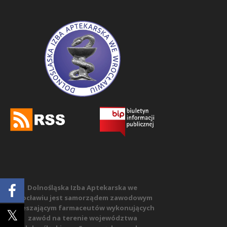
Dolnośląska Izba Aptekarska we
Wrocławiu jest samorządem zawodowym
zrzeszającym farmaceutów wykonujących
zawód na terenie województwa