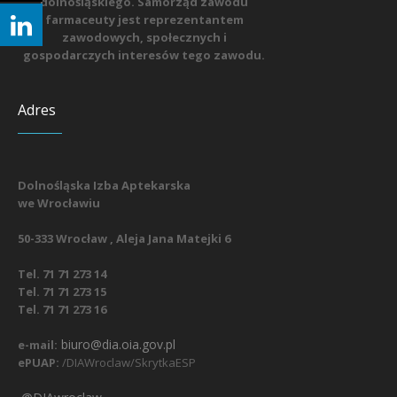
dolnośląskiego. Samorząd zawodu
farmaceuty jest reprezentantem
zawodowych, społecznych i
gospodarczych interesów tego zawodu.
Adres
Dolnośląska Izba Aptekarska
we Wrocławiu
50-333 Wrocław , Aleja Jana Matejki 6
Tel. 71 71 273 14
Tel. 71 71 273 15
Tel. 71 71 273 16
biuro@dia.oia.gov.pl
e-mail:
ePUAP:
/DIAWroclaw/SkrytkaESP