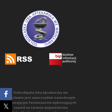
Dolnośląska Izba Aptekarska we
Wrocławiu jest samorządem zawodowym
zrzeszającym farmaceutów wykonujących
zawód na terenie województwa