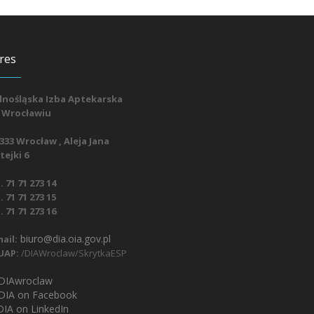
res
lnośląska Izba Aptekarska
 Wrocławiu
333 Wrocław , Aleja Jana
ejki 6
. 71 71 273 14
. 71 71 273 15
. 71 71 273 16
biuro@dia.oia.gov.pl
ail:
UAP:
/DIAWroclaw/SkrytkaESP
IAwroclaw
DIA on Facebook
IA on LinkedIn