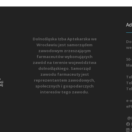
Ad
Dolnośląska Izba Aptekarska we
Do
Wrocławiu jest samorządem
we
zawodowym zrzeszającym
farmaceutów wykonujących
50-
zawód na terenie województwa
Mat
dolnośląskiego. Samorząd
zawodu farmaceuty jest
Tel
reprezentantem zawodowych,
Tel
społecznych i gospodarczych
Tel
interesów tego zawodu.
e-m
eP
@D
D