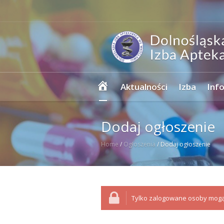
Strona
Aktualności
Izba
Inf
główna
Dodaj ogłoszenie
Home
/
Ogłoszenia
/
Dodaj ogłoszenie
Tylko zalogowane osoby mogą 