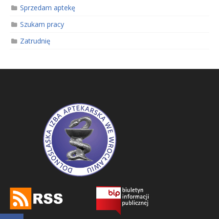
Sprzedam aptekę
Szukam pracy
Zatrudnię