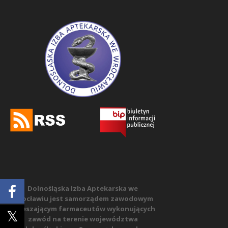
Dolnośląska Izba Aptekarska we
Wrocławiu jest samorządem zawodowym
zrzeszającym farmaceutów wykonujących
zawód na terenie województwa