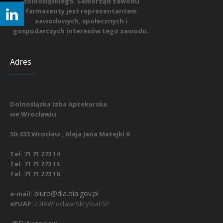
dolnośląskiego. Samorząd zawodu
farmaceuty jest reprezentantem
zawodowych, społecznych i
gospodarczych interesów tego zawodu.
Adres
Dolnośląska Izba Aptekarska
we Wrocławiu
50-333 Wrocław , Aleja Jana Matejki 6
Tel. 71 71 273 14
Tel. 71 71 273 15
Tel. 71 71 273 16
biuro@dia.oia.gov.pl
e-mail:
ePUAP:
/DIAWroclaw/SkrytkaESP