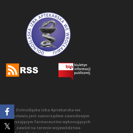
Dolnośląska Izba Aptekarska we
Wrocławiu jest samorządem zawodowym
zrzeszającym farmaceutów wykonujących
zawód na terenie województwa