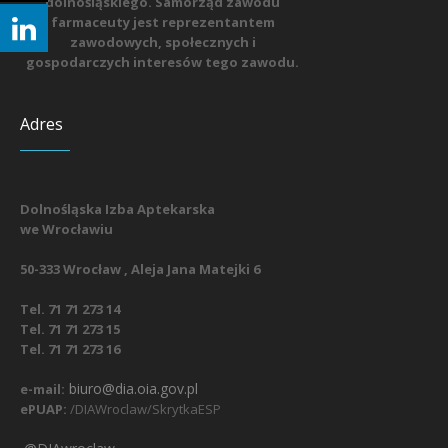
dolnośląskiego. Samorząd zawodu
farmaceuty jest reprezentantem
zawodowych, społecznych i
gospodarczych interesów tego zawodu.
Adres
Dolnośląska Izba Aptekarska
we Wrocławiu
50-333 Wrocław , Aleja Jana Matejki 6
Tel. 71 71 273 14
Tel. 71 71 273 15
Tel. 71 71 273 16
biuro@dia.oia.gov.pl
e-mail:
ePUAP:
/DIAWroclaw/SkrytkaESP