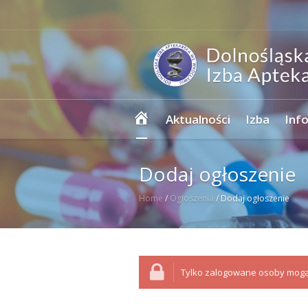
Strona
Aktualności
Izba
Inf
główna
Dodaj ogłoszenie
Home
/
Ogłoszenia
/
Dodaj ogłoszenie
Tylko zalogowane osoby mogą 