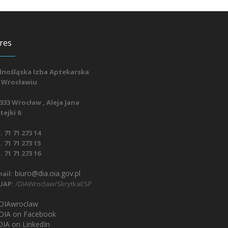
res
lnośląska Izba Aptekarska
 Wrocławiu
333 Wrocław , Aleja Jana
ejki 6
. 71 71 273 14
. 71 71 273 15
. 71 71 273 16
biuro@dia.oia.gov.pl
ail:
UAP:
/DIAWroclaw/SkrytkaESP
IAwroclaw
DIA on Facebook
IA on LinkedIn