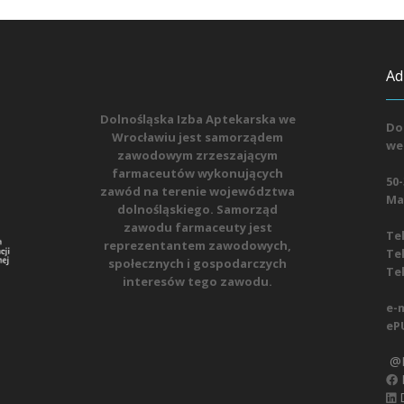
Ad
Dolnośląska Izba Aptekarska we
Do
Wrocławiu jest samorządem
we
zawodowym zrzeszającym
farmaceutów wykonujących
50-
zawód na terenie województwa
Mat
dolnośląskiego. Samorząd
zawodu farmaceuty jest
Tel
reprezentantem zawodowych,
Tel
społecznych i gospodarczych
Tel
interesów tego zawodu.
e-m
eP
@D
D