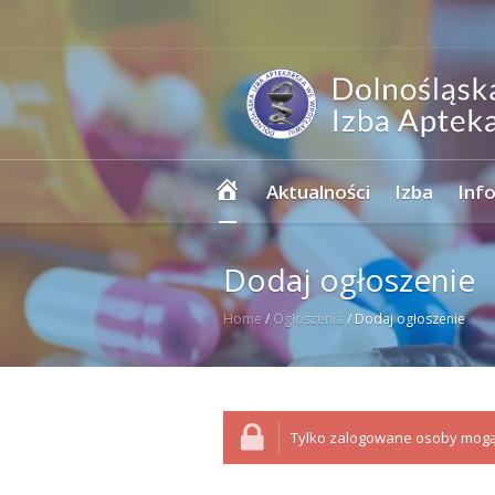
Strona
Aktualności
Izba
Inf
główna
Dodaj ogłoszenie
Home
/
Ogłoszenia
/
Dodaj ogłoszenie
Tylko zalogowane osoby mogą 