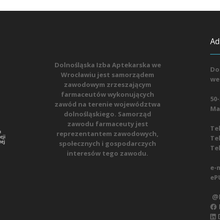
Ad
Dolnośląska Izba Aptekarska we
Do
Wrocławiu jest samorządem
we
zawodowym zrzeszającym
farmaceutów wykonujących
50-
zawód na terenie województwa
Mat
dolnośląskiego. Samorząd
zawodu farmaceuty jest
Tel
reprezentantem zawodowych,
Tel
społecznych i gospodarczych
Tel
interesów tego zawodu.
e-m
eP
@D
D