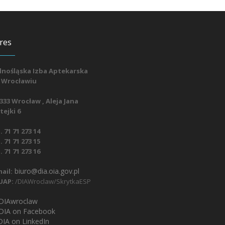
res
lnośląska Izba Aptekarska
 Wrocławiu
333 Wrocław , Aleja Jana
ejki 6
. 71 71 273 14
. 71 71 273 15
. 71 71 273 16
biuro@dia.oia.gov.pl
ail:
UAP:
/DIAWroclaw/SkrytkaESP
IAwroclaw
DIA on Facebook
IA on LinkedIn