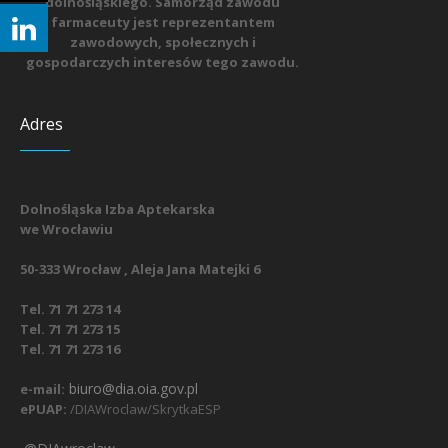
dolnośląskiego. Samorząd zawodu
farmaceuty jest reprezentantem
zawodowych, społecznych i
gospodarczych interesów tego zawodu.
Adres
Dolnośląska Izba Aptekarska
we Wrocławiu
50-333 Wrocław , Aleja Jana Matejki 6
Tel. 71 71 273 14
Tel. 71 71 273 15
Tel. 71 71 273 16
biuro@dia.oia.gov.pl
e-mail:
ePUAP:
/DIAWroclaw/SkrytkaESP