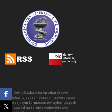
Dolnośląska Izba Aptekarska we
Wrocławiu jest samorządem zawodowym
zrzeszającym farmaceutów wykonujących
zawód na terenie województwa