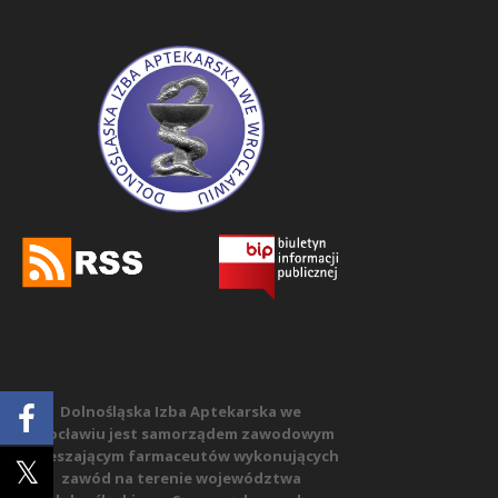
Dolnośląska Izba Aptekarska we
Wrocławiu jest samorządem zawodowym
zrzeszającym farmaceutów wykonujących
zawód na terenie województwa