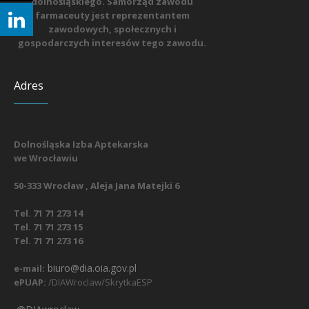
dolnośląskiego. Samorząd zawodu
farmaceuty jest reprezentantem
zawodowych, społecznych i
gospodarczych interesów tego zawodu.
Adres
Dolnośląska Izba Aptekarska
we Wrocławiu
50-333 Wrocław , Aleja Jana Matejki 6
Tel. 71 71 273 14
Tel. 71 71 273 15
Tel. 71 71 273 16
biuro@dia.oia.gov.pl
e-mail:
ePUAP:
/DIAWroclaw/SkrytkaESP