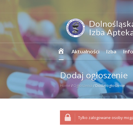
Strona
Aktualności
Izba
Inf
główna
Dodaj ogłoszenie
Home
/
Ogłoszenia
/
Dodaj ogłoszenie
Tylko zalogowane osoby mogą 