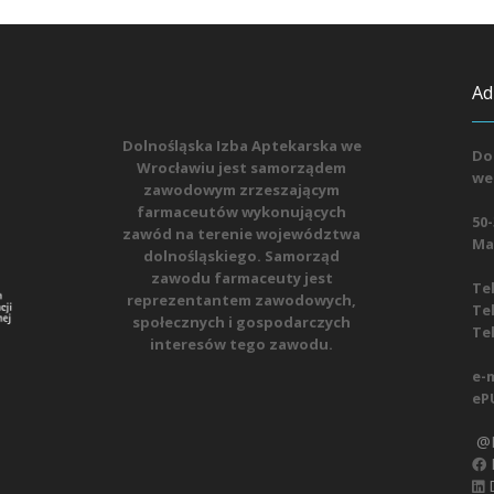
Ad
Dolnośląska Izba Aptekarska we
Do
Wrocławiu jest samorządem
we
zawodowym zrzeszającym
farmaceutów wykonujących
50-
zawód na terenie województwa
Mat
dolnośląskiego. Samorząd
zawodu farmaceuty jest
Tel
reprezentantem zawodowych,
Tel
społecznych i gospodarczych
Tel
interesów tego zawodu.
e-m
eP
@D
D