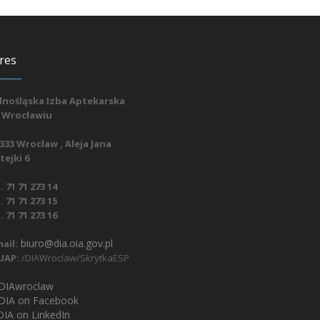
res
lnośląska Izba Aptekarska
 Wrocławiu
333 Wrocław , Aleja Jana
ejki 6
. 71 71 273 14
. 71 71 273 15
. 71 71 273 16
biuro@dia.oia.gov.pl
ail:
UAP:
/DIAWroclaw/SkrytkaESP
IAwroclaw
DIA on Facebook
IA on LinkedIn