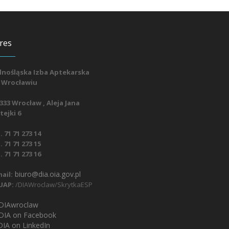
res
lnośląska Izba Aptekarska
 Wrocławiu
333 Wrocław , Aleja Jana
ejki 6
. 71 71 273 14
. 71 71 273 15
. 71 71 273 16
biuro@dia.oia.gov.pl
ail:
UAP:
/DIAWroclaw/SkrytkaESP
IAwroclaw
DIA on Facebook
IA on LinkedIn