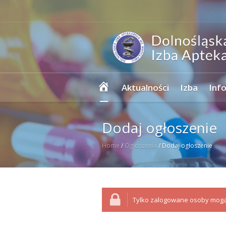
Strona
Aktualności
Izba
Inf
główna
Dodaj ogłoszenie
Home
/
Ogłoszenia
/
Dodaj ogłoszenie
Tylko zalogowane osoby mogą 