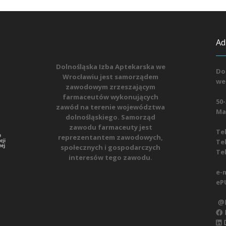
Ad
Dolnośląska Izba Aptekarska we
Do
Wrocławiu jest samorządem
we
zawodowym zrzeszającym
farmaceutów wykonujących
50-
zawód na terenie województwa
Mat
dolnośląskiego. Samorząd
zawodu farmaceuty jest
Tel
reprezentantem zawodowych,
Tel
społecznych i gospodarczych
Tel
interesów tego zawodu.
e-m
eP
@D
D