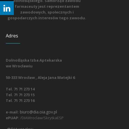
dolnośląskiego. Samorząd zawodu
farmaceuty jest reprezentantem
zawodowych, społecznych i
gospodarczych interesów tego zawodu.
Adres
Dolnośląska Izba Aptekarska
we Wrocławiu
50-333 Wrocław , Aleja Jana Matejki 6
Tel. 71 71 273 14
Tel. 71 71 273 15
Tel. 71 71 273 16
biuro@dia.oia.gov.pl
e-mail:
ePUAP:
/DIAWroclaw/SkrytkaESP