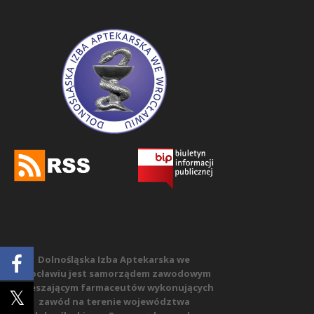
Dolnośląska Izba Aptekarska we
Wrocławiu jest samorządem zawodowym
zrzeszającym farmaceutów wykonujących
zawód na terenie województwa