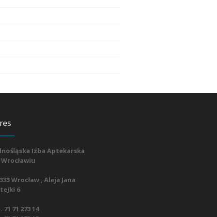
res
lnośląska Izba Aptekarska
 Wrocławiu
333 Wrocław , Aleja Jana
ejki 6
. 71 71 273 14