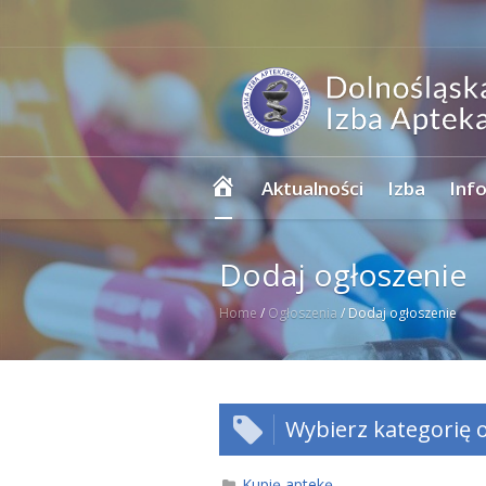
Strona
Aktualności
Izba
Inf
główna
Dodaj ogłoszenie
Home
/
Ogłoszenia
/
Dodaj ogłoszenie
Wybierz kategorię o
Kupię aptekę