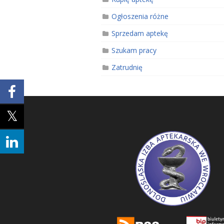
Ogłoszenia różne
Sprzedam aptekę
Szukam pracy
Zatrudnię