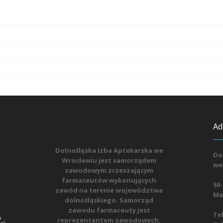
Ad
Dolnośląska Izba Aptekarska we
Do
Wrocławiu jest samorządem
we
zawodowym zrzeszającym
farmaceutów wykonujących
50-
zawód na terenie województwa
Mat
dolnośląskiego. Samorząd
zawodu farmaceuty jest
Tel
reprezentantem zawodowych,