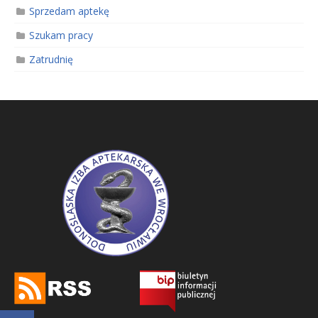
Sprzedam aptekę
Szukam pracy
Zatrudnię