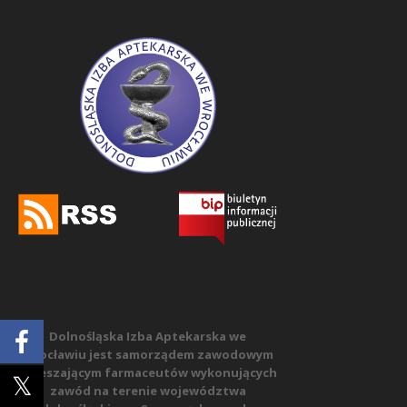
Dolnośląska Izba Aptekarska we
Wrocławiu jest samorządem zawodowym
zrzeszającym farmaceutów wykonujących
zawód na terenie województwa