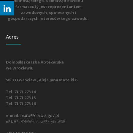
dolnośląskiego. Samorząd zawodu
farmaceuty jest reprezentantem
zawodowych, społecznych i
gospodarczych interesów tego zawodu.
Adres
Dolnośląska Izba Aptekarska
we Wrocławiu
50-333 Wrocław , Aleja Jana Matejki 6
Tel. 71 71 273 14
Tel. 71 71 273 15
Tel. 71 71 273 16
biuro@dia.oia.gov.pl
e-mail:
ePUAP:
/DIAWroclaw/SkrytkaESP