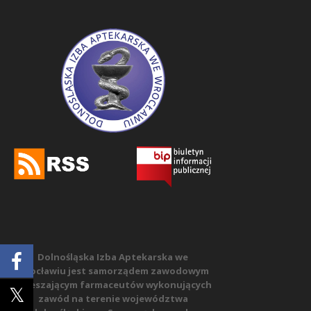
Dolnośląska Izba Aptekarska we
Wrocławiu jest samorządem zawodowym
zrzeszającym farmaceutów wykonujących
zawód na terenie województwa