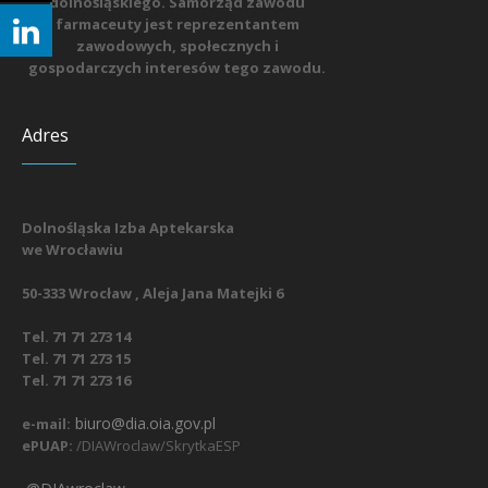
dolnośląskiego. Samorząd zawodu
farmaceuty jest reprezentantem
zawodowych, społecznych i
gospodarczych interesów tego zawodu.
Adres
Dolnośląska Izba Aptekarska
we Wrocławiu
50-333 Wrocław , Aleja Jana Matejki 6
Tel. 71 71 273 14
Tel. 71 71 273 15
Tel. 71 71 273 16
biuro@dia.oia.gov.pl
e-mail:
ePUAP:
/DIAWroclaw/SkrytkaESP