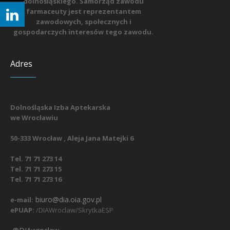
dolnośląskiego. Samorząd zawodu
farmaceuty jest reprezentantem
zawodowych, społecznych i
gospodarczych interesów tego zawodu.
Adres
Dolnośląska Izba Aptekarska
we Wrocławiu
50-333 Wrocław , Aleja Jana Matejki 6
Tel. 71 71 273 14
Tel. 71 71 273 15
Tel. 71 71 273 16
biuro@dia.oia.gov.pl
e-mail:
ePUAP:
/DIAWroclaw/SkrytkaESP