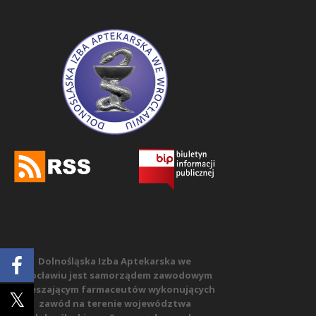
Dolnośląska Izba Aptekarska we
Wrocławiu jest samorządem zawodowym
zrzeszającym farmaceutów wykonujących
zawód na terenie województwa