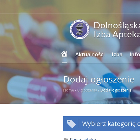
Strona
Aktualności
Izba
Inf
główna
Dodaj ogłoszenie
Home
/
Ogłoszenia
/
Dodaj ogłoszenie
Wybierz kategorię o
Kupię aptekę