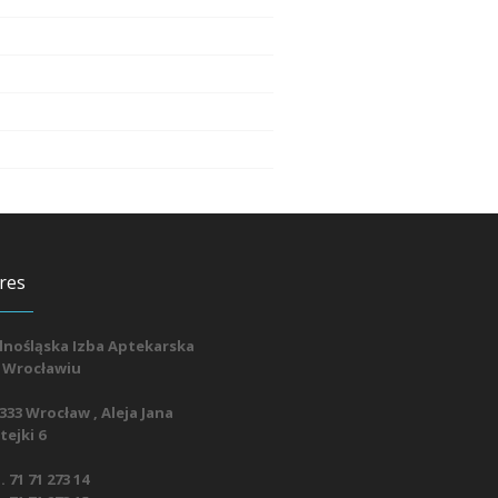
res
lnośląska Izba Aptekarska
 Wrocławiu
333 Wrocław , Aleja Jana
ejki 6
. 71 71 273 14