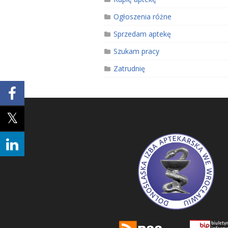
Ogłoszenia różne
Sprzedam aptekę
Szukam pracy
Zatrudnię