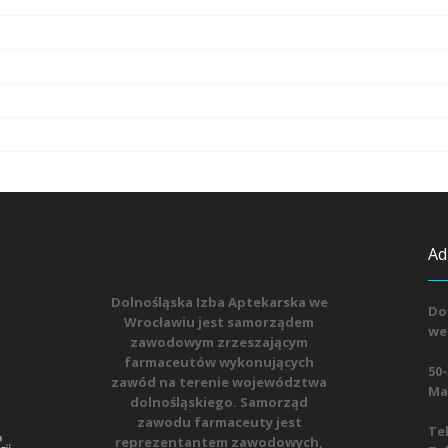
Ad
Dolnośląska Izba Aptekarska we
Do
Wrocławiu jest samorządem
we
zawodowym zrzeszającym
farmaceutów wykonujących
50-
zawód na terenie województwa
Mat
dolnośląskiego. Samorząd
zawodu farmaceuty jest
Tel
reprezentantem zawodowych,