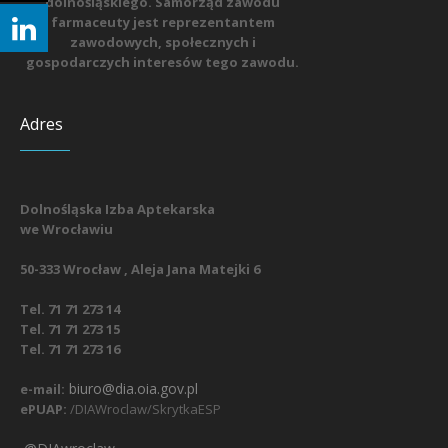
dolnośląskiego. Samorząd zawodu
farmaceuty jest reprezentantem
zawodowych, społecznych i
gospodarczych interesów tego zawodu.
Adres
Dolnośląska Izba Aptekarska
we Wrocławiu
50-333 Wrocław , Aleja Jana Matejki 6
Tel. 71 71 273 14
Tel. 71 71 273 15
Tel. 71 71 273 16
biuro@dia.oia.gov.pl
e-mail:
ePUAP:
/DIAWroclaw/SkrytkaESP