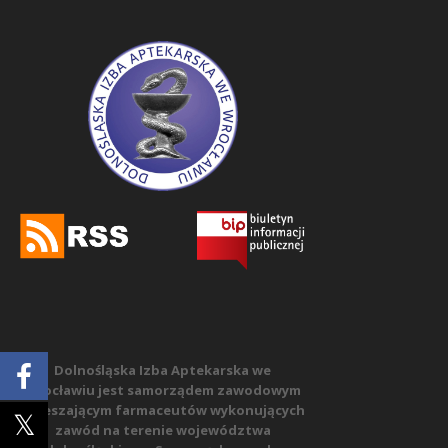
Dolnośląska Izba Aptekarska we
Wrocławiu jest samorządem zawodowym
zrzeszającym farmaceutów wykonujących
zawód na terenie województwa