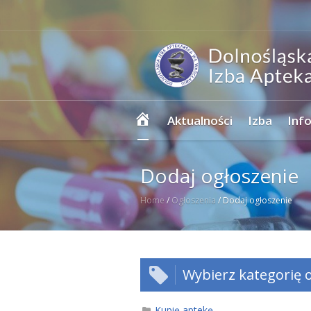
Strona
Aktualności
Izba
Inf
główna
Dodaj ogłoszenie
Home
/
Ogłoszenia
/
Dodaj ogłoszenie
Wybierz kategorię o
Kupię aptekę