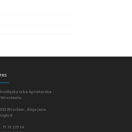
res
lnośląska Izba Aptekarska
 Wrocławiu
333 Wrocław , Aleja Jana
ejki 6
. 71 71 273 14