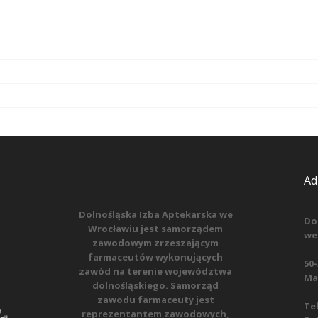
Ad
Dolnośląska Izba Aptekarska we
Do
Wrocławiu jest samorządem
we
zawodowym zrzeszającym
farmaceutów wykonujących
50-
zawód na terenie województwa
Mat
dolnośląskiego. Samorząd
zawodu farmaceuty jest
Tel
reprezentantem zawodowych,