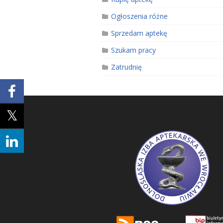
Ogłoszenia różne
Sprzedam aptekę
Szukam pracy
Zatrudnię