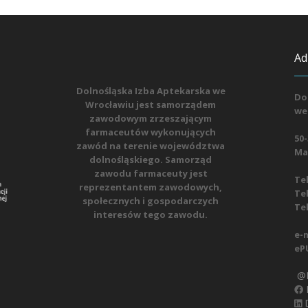
Ad
Dolnośląska Izba Aptekarska we
Do
Wrocławiu jest samorządem
we
zawodowym zrzeszającym
farmaceutów wykonujących
50-
zawód na terenie województwa
Mat
dolnośląskiego. Samorząd
zawodu farmaceuty jest
Tel
reprezentantem zawodowych,
Tel
społecznych i gospodarczych
Tel
interesów tego zawodu.
e-m
eP
@D
D