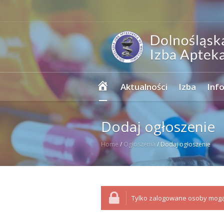
Strona
Aktualności
Izba
Inf
główna
Dodaj ogłoszenie
Home
/
Ogłoszenia
/
Dodaj ogłoszenie
Tylko zalogowane osoby mogą 