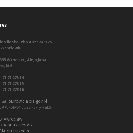
res
lnośląska Izba Aptekarska
 Wrocławiu
333 Wrocław , Aleja Jana
ejki 6
. 71 71 273 14
. 71 71 273 15
. 71 71 273 16
biuro@dia.oia.gov.pl
ail:
UAP:
/DIAWroclaw/SkrytkaESP
IAwroclaw
DIA on Facebook
IA on LinkedIn